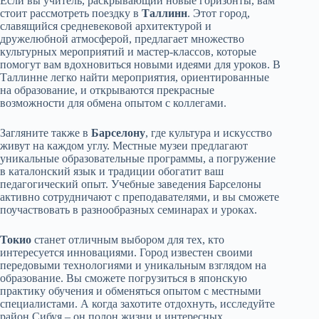
Если вы учитель, раскрывающий новые горизонты, вам
стоит рассмотреть поездку в
Таллинн
. Этот город,
славящийся средневековой архитектурой и
дружелюбной атмосферой, предлагает множество
культурных мероприятий и мастер-классов, которые
помогут вам вдохновиться новыми идеями для уроков. В
Таллинне легко найти мероприятия, ориентированные
на образование, и открываются прекрасные
возможности для обмена опытом с коллегами.
Загляните также в
Барселону
, где культура и искусство
живут на каждом углу. Местные музеи предлагают
уникальные образовательные программы, а погружение
в каталонский язык и традиции обогатит ваш
педагогический опыт. Учебные заведения Барселоны
активно сотрудничают с преподавателями, и вы сможете
поучаствовать в разнообразных семинарах и уроках.
Токио
станет отличным выбором для тех, кто
интересуется инновациями. Город известен своими
передовыми технологиями и уникальным взглядом на
образование. Вы сможете погрузиться в японскую
практику обучения и обменяться опытом с местными
специалистами. А когда захотите отдохнуть, исследуйте
район Сибуя – он полон жизни и интересных